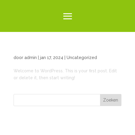
HELLO WORLD!
door
admin
|
jan 17, 2024
|
Uncategorized
Welcome to WordPress. This is your first post. Edit
or delete it, then start writing!
Zoeken
RECENT